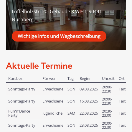
Löffelholzstr. 20, Gebäude 8 West, 90441
Nürnberg
Wichtige Infos und Wegbeschreibung
Aktuelle Termine
Kursbez.
Für wen
Tag
Beginn
Uhrzeit
Ort
20:00-
Sonntags-Party
Erwachsene
SON
09.08.2026
Tanzlof
22:30
20:00-
Sonntags-Party
Erwachsene
SON
16.08.2026
Tanzlof
22:30
Fun'n'Dance
20:30-
Jugendliche
SAM
22.08.2026
Tanzlof
Party
23:00
20:00-
Sonntags-Party
Erwachsene
SON
23.08.2026
Tanzlof
22:30