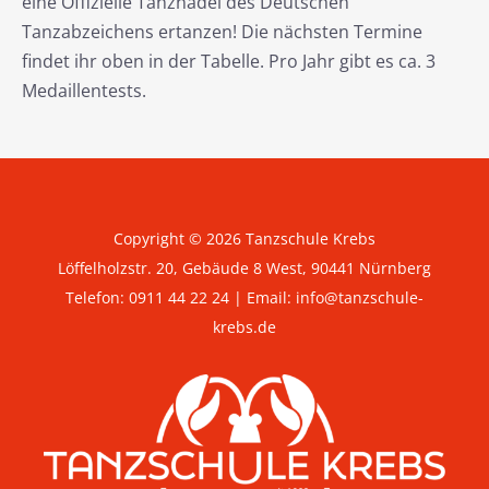
eine Offizielle Tanznadel des Deutschen
Tanzabzeichens ertanzen! Die nächsten Termine
findet ihr oben in der Tabelle. Pro Jahr gibt es ca. 3
Medaillentests.
Copyright © 2026 Tanzschule Krebs
Löffelholzstr. 20, Gebäude 8 West, 90441 Nürnberg
Telefon:
0911 44 22 24
| Email:
info@tanzschule-
krebs.de