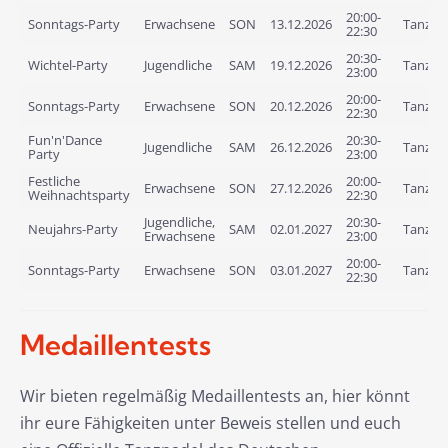
20:00-
Sonntags-Party
Erwachsene
SON
13.12.2026
Tanzlof
22:30
20:30-
Wichtel-Party
Jugendliche
SAM
19.12.2026
Tanzlof
23:00
20:00-
Sonntags-Party
Erwachsene
SON
20.12.2026
Tanzlof
22:30
Fun'n'Dance
20:30-
Jugendliche
SAM
26.12.2026
Tanzlof
Party
23:00
Festliche
20:00-
Erwachsene
SON
27.12.2026
Tanzlof
Weihnachtsparty
22:30
Jugendliche,
20:30-
Neujahrs-Party
SAM
02.01.2027
Tanzlof
Erwachsene
23:00
20:00-
Sonntags-Party
Erwachsene
SON
03.01.2027
Tanzlof
22:30
Medaillentests
Wir bieten regelmäßig Medaillentests an, hier könnt
ihr eure Fähigkeiten unter Beweis stellen und euch