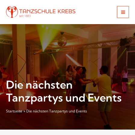
Zum
Inhalt
Mai
springen
Men
Die nächsten
Tanzpartys und Events
Startseite
Die nächsten Tanzpartys und Events