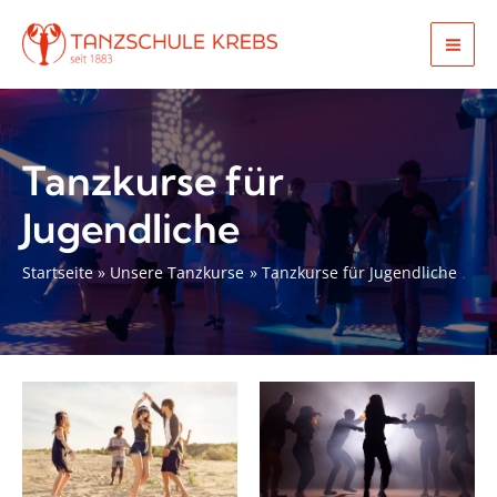
Zum
Inhalt
Mai
springen
Men
Tanzkurse für
Jugendliche
Startseite
Unsere Tanzkurse
Tanzkurse für Jugendliche