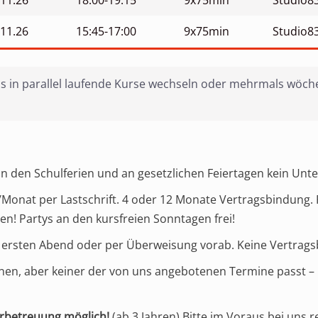
.11.26
18:00-19:15
9x75min
Studio8
.11.26
15:45-17:00
9x75min
Studio8
s in parallel laufende Kurse wechseln oder mehrmals wöche
In den Schulferien und an gesetzlichen Feiertagen kein Unte
n/Monat per Lastschrift. 4 oder 12 Monate Vertragsbindung. 
n! Partys an den kursfreien Sonntagen frei!
m ersten Abend oder per Überweisung vorab. Keine Vertragsb
nen, aber keiner der von uns angebotenen Termine passt – 
rbetreuung möglich!
(ab 3 Jahren) Bitte im Voraus bei uns r