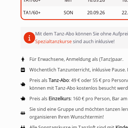
TA1/60+
MIT
16.09.26
18
TA1/60+
SON
20.09.26
22
Mit dem Tanz-Abo können Sie ohne Aufprei
Spezialtanzkurse
sind auch inklusive!
Für Erwachsene, Anmeldung als (Tanz)paar.
Wöchentlich Tanzunterricht, inklusive Pause. 
Preis als
Tanz-Abo
: 49 € oder 55 € pro Perso
können mit Tanz-Abo kostenlos besucht werde
Preis als
Einzelkurs
: 160 € pro Person, Bar a
Sie sind eine Gruppe und möchten tanzen ler
organisieren Ihren Wunschtermin!
Alle Sonntagskurse im Tanzloft sind mit
Kinde