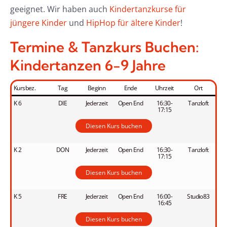
geeignet. Wir haben auch
Kindertanzkurse für
jüngere Kinder
und
HipHop für ältere Kinder
!
Termine & Tanzkurs Buchen:
Kindertanzen 6-9 Jahre
Kursbez.
Tag
Beginn
Ende
Uhrzeit
Ort
K 6
DIE
Jederzeit
Open End
16:30-
Tanzloft
17:15
Diesen Kurs buchen
K 2
DON
Jederzeit
Open End
16:30-
Tanzloft
17:15
Diesen Kurs buchen
K 5
FRE
Jederzeit
Open End
16:00-
Studio83
16:45
Diesen Kurs buchen