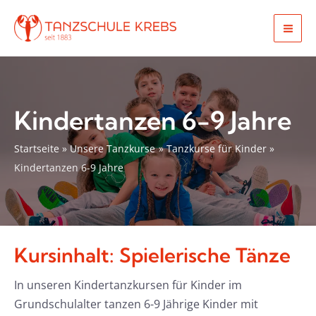
Zum
Inhalt
Mai
springen
Men
Kindertanzen 6-9 Jahre
Startseite
Unsere Tanzkurse
Tanzkurse für Kinder
Kindertanzen 6-9 Jahre
Kursinhalt: Spielerische Tänze
In unseren Kindertanzkursen für Kinder im
Grundschulalter tanzen 6-9 Jährige Kinder mit