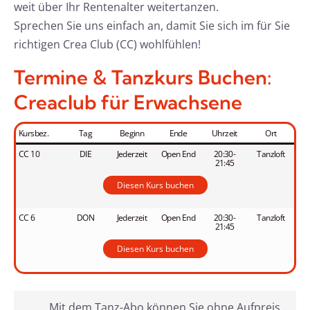
weit über Ihr Rentenalter weitertanzen.
Sprechen Sie uns einfach an, damit Sie sich im für Sie
richtigen Crea Club (CC) wohlfühlen!
Termine & Tanzkurs Buchen:
Creaclub für Erwachsene
Kursbez.
Tag
Beginn
Ende
Uhrzeit
Ort
CC 10
DIE
Jederzeit
Open End
20:30-
Tanzloft
21:45
Diesen Kurs buchen
CC 6
DON
Jederzeit
Open End
20:30-
Tanzloft
21:45
Diesen Kurs buchen
Mit dem Tanz-Abo können Sie ohne Aufpreis