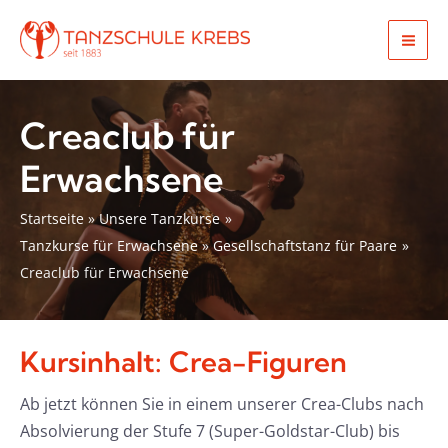
Zum
Inhalt
Mai
springen
Men
Creaclub für
Erwachsene
Startseite
Unsere Tanzkurse
Tanzkurse für Erwachsene
Gesellschaftstanz für Paare
Creaclub für Erwachsene
Kursinhalt: Crea-Figuren
Ab jetzt können Sie in einem unserer Crea-Clubs nach
Absolvierung der Stufe 7 (Super-Goldstar-Club) bis