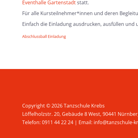
Eventhalle Gartenstadt
statt.
Für alle Kursteilnehmer*innen und deren Begleit
Einfach die Einladung ausdrucken, ausfüllen un
Abschlussball Einladung
Copyright © 2026 Tanzschule Krebs
Löffelholzstr. 20, Gebäude 8 West, 90441 Nürnbe
Telefon:
0911 44 22 24
| Email:
info@tanzschule-k