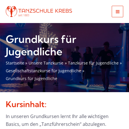
Zum
Inhalt
Mai
springen
Men
Grundkurs für
Jugendliche
Startseite
Unsere Tanzkurse
Tanzkurse für Jugendliche
Gesellschaftstanzkurse für Jugendliche
Grundkurs für Jugendliche
Kursinhalt:
In unseren Grundkursen lernt Ihr alle wichtigen
Basics, um den „Tanzführerschein“ abzulegen.