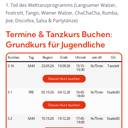
1. Teil des Welttanzprogramms (Langsamer Walzer,
Foxtrott, Tango, Wiener Walzer, ChaChaCha, Rumba,
Jive, Discofox, Salsa & Partytänze)
Termine & Tanzkurs Buchen:
Grundkurs für Jugendliche
Kursbez.
Tag
Beginn
Ende
Uhrzeit
wie oft
Ort
S 16
SAM
23.05.26
19.09.26
15:15-
9x75min
Tanzloft
16:30
Diesen Kurs buchen
S 1
FRE
02.10.26
04.12.26
16:45-
9x75min
Studio83
18:00
Diesen Kurs buchen
S 2
SAM
10.10.26
19.12.26
17:45-
9x75min
Studio83
19:00