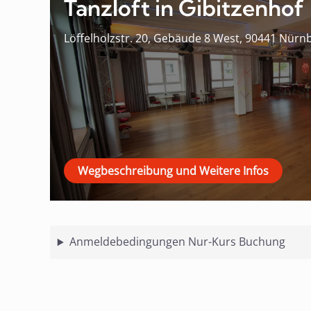
Tanzloft in Gibitzenhof
Löffelholzstr. 20, Gebäude 8 West, 90441 Nürn
Wegbeschreibung und Weitere Infos
Anmeldebedingungen Nur-Kurs Buchung