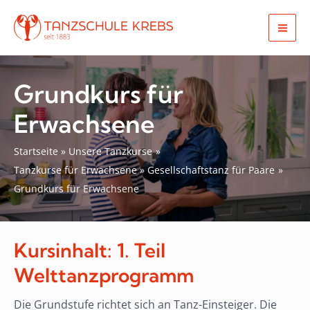
Zum
Inhalt
Mai
springen
Men
Grundkurs für
Erwachsene
Startseite
Unsere Tanzkurse
Tanzkurse für Erwachsene
Gesellschaftstanz für Paare
Grundkurs für Erwachsene
Kursinhalt: 1. Teil
Welttanzprogramm
Die Grundstufe richtet sich an Tanz-Einsteiger. Die