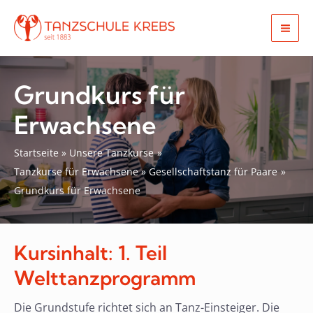
Zum
Inhalt
Mai
springen
Men
Grundkurs für
Erwachsene
Startseite
Unsere Tanzkurse
Tanzkurse für Erwachsene
Gesellschaftstanz für Paare
Grundkurs für Erwachsene
Kursinhalt: 1. Teil
Welttanzprogramm
Die Grundstufe richtet sich an Tanz-Einsteiger. Die