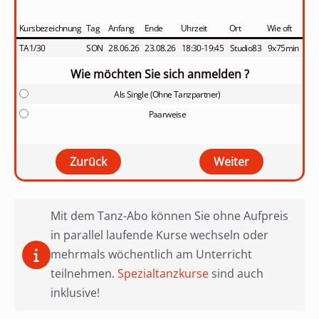
Kursbezeichnung
Tag
Anfang
Ende
Uhrzeit
Ort
Wie oft
TA1/30
SON
28.06.26
23.08.26
18:30-19:45
Studio83
9x75min
Wie möchten Sie sich anmelden ?
Als Single (Ohne Tanzpartner)
Paarweise
Mit dem Tanz-Abo können Sie ohne Aufpreis
in parallel laufende Kurse wechseln oder
mehrmals wöchentlich am Unterricht
teilnehmen.
Spezialtanzkurse
sind auch
inklusive!