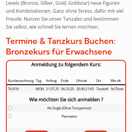
Levels (Bronze, Silber, Gold, Goldstar) neue Figuren
und Kombinationen. Ganz ohne Stress, dafür mit viel
Freude. Nutzen Sie unser Tanzabo und bestimmen
Sie selbst, wie schnell Sie lernen möchten.
Termine & Tanzkurs Buchen:
Bronzekurs für Erwachsene
Anmeldung zu folgendem Kurs:
Kursbezeichnung
Tag
Anfang
Ende
Uhrzeit
Ort
Wie oft
TA3/16
MON
21.07.25
06.10.25
20:30-21:45
Tanzloft
9x75min
Wie möchten Sie sich anmelden ?
Als Single (Ohne Tanzpartner)
Paarweise