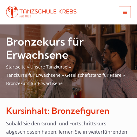
Zum
Inhalt
Mai
springen
Men
Bronzekurs für
Erwachsene
Startseite
Unsere Tanzkurse
Tanzkurse für Erwachsene
Gesellschaftstanz für Paare
Bronzekurs für Erwachsene
Kursinhalt: Bronzefiguren
Sobald Sie den Grund- und Fortschrittskurs
abgeschlossen haben, lernen Sie in weiterführenden