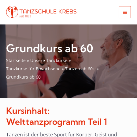
Zum
Inhalt
Mai
springen
Men
Grundkurs ab 60
Startseite
Unsere Tanzkurse
Tanzkurse für Erwachsene
Tanzen ab 60+
Grundkurs ab 60
Kursinhalt:
Welttanzprogramm Teil 1
Tanzen ist der beste Sport für Körper, Geist und