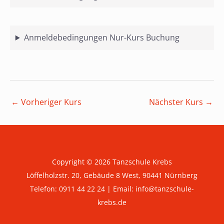
Anmeldebedingungen Nur-Kurs Buchung
Beitragsnavigation
←
Vorheriger Kurs
Nächster Kurs
→
Copyright © 2026 Tanzschule Krebs
Löffelholzstr. 20, Gebäude 8 West, 90441 Nürnberg
Telefon:
0911 44 22 24
| Email:
info@tanzschule-
krebs.de