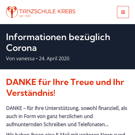
Zum
Inhalt
Mai
springen
Men
Informationen bezüglich
Corona
Von
vanessa
•
24. April 2020
DANKE für Ihre Treue und Ihr
Verständnis!
DANKE – für Ihre Unterstützung, sowohl finanziell, als
auch in Form von ganz herzlichen und
aufmunternden Schreiben und Telefonaten…
Wir haben Ihnen eine E-Mail mit weiteren News rund