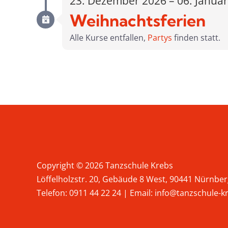
23. Dezember 2026 – 06. Janua
Weihnachtsferien
Alle Kurse entfallen,
Partys
finden statt.
Copyright © 2026 Tanzschule Krebs
Löffelholzstr. 20, Gebäude 8 West, 90441 Nürnbe
Telefon:
0911 44 22 24
| Email:
info@tanzschule-k