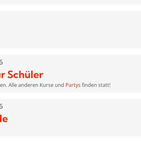
6
r Schüler
len. Alle anderen Kurse und
Partys
finden statt!
6
le