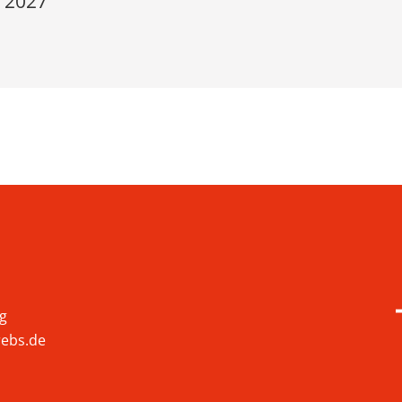
r 2027
rg
rebs.de