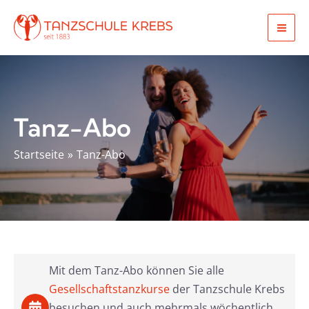
Zum
Inhalt
Mai
springen
Men
Tanz-Abo
Startseite
Tanz-Abo
Mit dem Tanz-Abo können Sie alle
Gesellschaftstanzkurse
der Tanzschule Krebs
besuchen und auch mehrmals wöchentlich